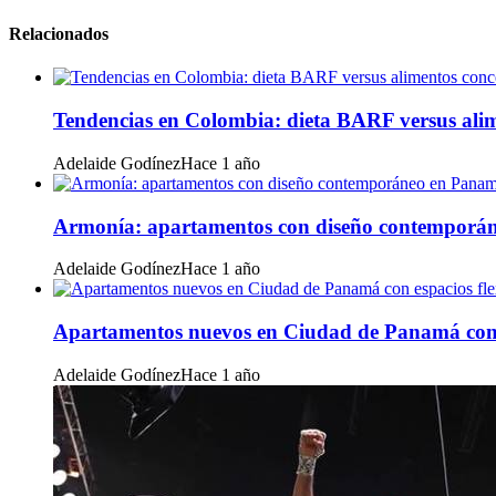
Relacionados
Tendencias en Colombia: dieta BARF versus ali
Adelaide Godínez
Hace 1 año
Armonía: apartamentos con diseño contemporá
Adelaide Godínez
Hace 1 año
Apartamentos nuevos en Ciudad de Panamá con e
Adelaide Godínez
Hace 1 año