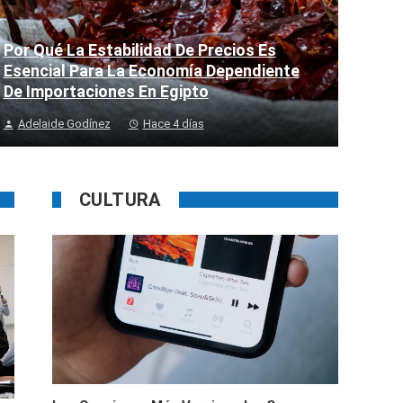
Por Qué La Estabilidad De Precios Es
Esencial Para La Economía Dependiente
De Importaciones En Egipto
Adelaide Godínez
Hace 4 días
CULTURA