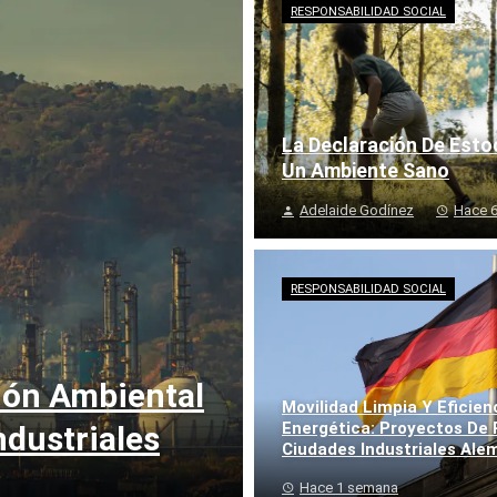
RESPONSABILIDAD SOCIAL
La Declaración De Esto
Un Ambiente Sano
Adelaide Godínez
Hace 6
RESPONSABILIDAD SOCIAL
ión Ambiental
Movilidad Limpia Y Eficien
Energética: Proyectos De
ndustriales
Ciudades Industriales Al
Hace 1 semana