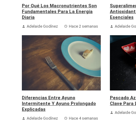
Por Qué Los Macronutrientes Son
Superalime
Fundamentales Para La Energía
Antioxidant
Diaria
Esenciales
Adelaide Godínez
Hace 2 semanas
Adelaide G
Diferencias Entre Ayuno
Pescado Az
Intermitente Y Ayuno Prolongado
Clave Para 
Explicadas
Adelaide G
Adelaide Godínez
Hace 4 semanas