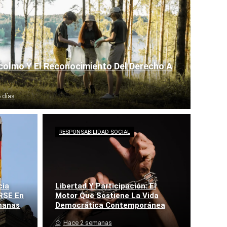
colmo Y El Reconocimiento Del Derecho A
 días
RESPONSABILIDAD SOCIAL
cia
Libertad Y Participación: El
 RSE En
Motor Que Sostiene La Vida
emanas
Democrática Contemporánea
Hace 2 semanas