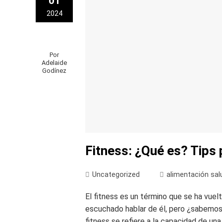
01
2024
Por
Adelaide
Godínez
Fitness: ¿Qué es? Tips 
Uncategorized
alimentación sal
El fitness es un término que se ha vue
escuchado hablar de él, pero ¿sabemo
fitness se refiere a la capacidad de una