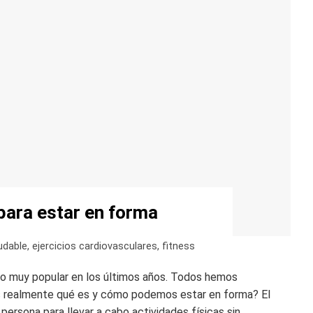
para estar en forma
udable
,
ejercicios cardiovasculares
,
fitness
lto muy popular en los últimos años. Todos hemos
s realmente qué es y cómo podemos estar en forma? El
 persona para llevar a cabo actividades físicas sin