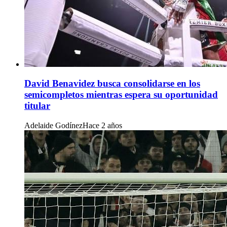
David Benavidez busca consolidarse en los
semicompletos mientras espera su oportunidad
titular
Adelaide Godínez
Hace 2 años