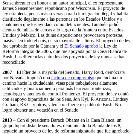
Sensenbrenner en honor a un autor principal, el ex representante
James Sensenbrenner, republicano por Wisconsin. El proyecto de
ley establecía penas más severas para la inmigración ilegal y habría
clasificado ilegalmente a las personas en los Estados Unidos y a
cualquiera que los ayudara como delincuentes. También pidió
cientos de millas de cercas a lo largo de la frontera entre Estados
Unidos y México. Las duras disposiciones provocaron protestas
masivas en todo el país, en su mayoría de latinos. El proyecto de ley
fue aprobado por la Cámara y el
El Senado aprobó
la Ley de
Reforma Integral de 2006, que fue apoyada por la Casa Blanca de
Bush. Las diferencias entre los dos proyectos de ley nunca se han
reconciliado.
2007
– El líder de la mayoría del Senado, Harry Reid, demócrata
por Nevada, impulsó una
factura de compromiso
que incluía un
camino hacia la ciudadanía, visas para trabajadores altamente
calificados y financiamiento para más barreras fronterizas,
tecnología y agentes de control fronterizo. El proyecto de ley contó
con el apoyo bipartidista de los Sens. Jon Kyl, R-Arizona, Lindsey
Graham, RS.C. y otros, y tenía un fuerte respaldo de Bush. No
logró obtener una votación en el Senado.
2013
– Con el presidente Barack Obama en la Casa Blanca, un
grupo bipartidista de senadores, denominado la Banda de los 8,
negoció un proyecto de ley de reforma migratoria que fue aprobado