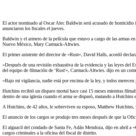
El actor nominado al Oscar Alec Baldwin será acusado de homicidio inv
anunciaron los fiscales el jueves.
Baldwin y el armero de la película que estuvo a cargo de las armas en
Nuevo México, Mary Carmack-Altwies.
El primer asistente del director de «Rust», David Halls, acordó decla
«Después de una revisión exhaustiva de la evidencia y las leyes del
del equipo de filmación de ‘Rust'», Carmack-Altwies. dijo en un com
«Bajo mi vigilancia, nadie está por encima de la ley, y todos merecen j
Hutchins recibió un disparo mortal hace casi 15 meses mientras fi
dentro de una iglesia cuando el arma se disparó, matando a Hutchins e 
A Hutchins, de 42 años, le sobreviven su esposo, Matthew Hutchins, y
El anuncio de los cargos se produjo tres meses después de que la Oficin
El alguacil del condado de Santa Fe, Adán Mendoza, dijo en abril a
cargos criminales a la oficina del fiscal de distrito.