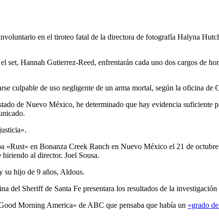
oluntario en el tiroteo fatal de la directora de fotografía Halyna Hutc
 el set, Hannah Gutierrez-Reed, enfrentarán cada uno dos cargos de homic
rarse culpable de uso negligente de un arma mortal, según la oficina de
 Estado de Nuevo México, he determinado que hay evidencia suficiente 
unicado.
usticia».
lmaba «Rust» en Bonanza Creek Ranch en Nuevo México el 21 de octubr
hiriendo al director. Joel Sousa.
 su hijo de 9 años, Aldous.
a del Sheriff de Santa Fe presentara los resultados de la investigación a
 «Good Morning America» ​​​​de ABC que pensaba que había un
«grado de