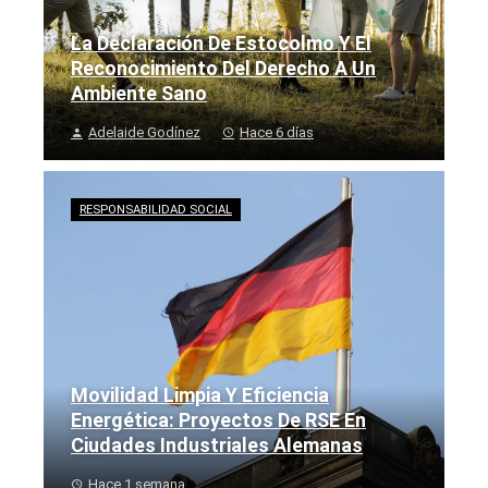
La Declaración De Estocolmo Y El
Reconocimiento Del Derecho A Un
Ambiente Sano
Adelaide Godínez
Hace 6 días
RESPONSABILIDAD SOCIAL
Movilidad Limpia Y Eficiencia
Energética: Proyectos De RSE En
Ciudades Industriales Alemanas
Hace 1 semana