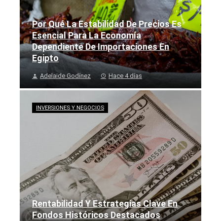
Por Qué La Estabilidad De Precios Es
Esencial Para La Economía
Dependiente De Importaciones En
Egipto
Adelaide Godínez
Hace 4 días
INVERSIONES Y NEGOCIOS
Rentabilidad Y Estrategias Clave En
Fondos Históricos Destacados