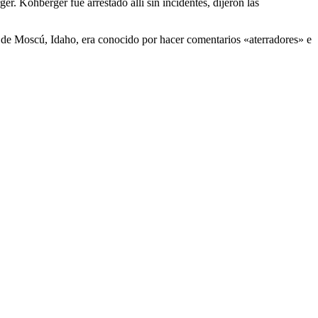
r. Kohberger fue arrestado allí sin incidentes, dijeron las
s de Moscú, Idaho, era conocido por hacer comentarios «aterradores» e