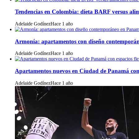
Tendencias en Colombia: dieta BARF versus ali
Adelaide Godínez
Hace 1 año
Armonía: apartamentos con diseño contemporá
Adelaide Godínez
Hace 1 año
Apartamentos nuevos en Ciudad de Panamá con e
Adelaide Godínez
Hace 1 año