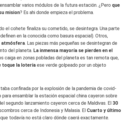
 ensamblar varios módulos de la futura estación. ¿Pero
que
 su mision
? Es ahi donde empieza el problema.
ndo el cohete finaliza su cometido, se desintegra. Una parte
 definen en la conocida como basura espacial). Otros,
a atmósfera
. Las piezas más pequeñas se desintegran de
nto del planeta.
La inmensa mayoría se pierden en el
tos caiga en zonas pobladas del planeta es tan remota que,
 toque la lotería
ese verde golpeado por un objeto
taba confinada por la explosión de la pandemia de covid-
o para ensamblar la estación espacial china cayeron sobre
 del segundo lanzamiento cayeron cerca de Maldivas. El
30
e escombros cerca de Indonesia y Malasia. El
Cuarto y último
unque todavía no está claro dónde caerá exactamente.