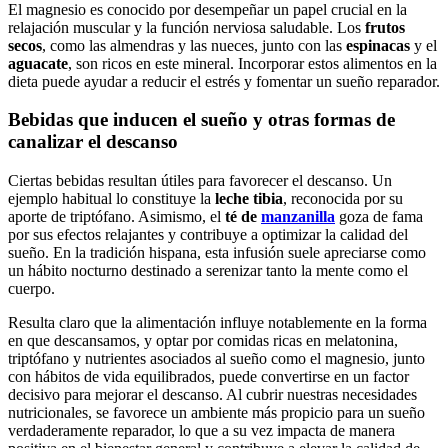
El magnesio es conocido por desempeñar un papel crucial en la
relajación muscular y la función nerviosa saludable. Los
frutos
secos
, como las almendras y las nueces, junto con las
espinacas
y el
aguacate
, son ricos en este mineral. Incorporar estos alimentos en la
dieta puede ayudar a reducir el estrés y fomentar un sueño reparador.
Bebidas que inducen el sueño y otras formas de
canalizar el descanso
Ciertas bebidas resultan útiles para favorecer el descanso. Un
ejemplo habitual lo constituye la
leche tibia
, reconocida por su
aporte de triptófano. Asimismo, el
té de
manzanilla
goza de fama
por sus efectos relajantes y contribuye a optimizar la calidad del
sueño. En la tradición hispana, esta infusión suele apreciarse como
un hábito nocturno destinado a serenizar tanto la mente como el
cuerpo.
Resulta claro que la alimentación influye notablemente en la forma
en que descansamos, y optar por comidas ricas en melatonina,
triptófano y nutrientes asociados al sueño como el magnesio, junto
con hábitos de vida equilibrados, puede convertirse en un factor
decisivo para mejorar el descanso. Al cubrir nuestras necesidades
nutricionales, se favorece un ambiente más propicio para un sueño
verdaderamente reparador, lo que a su vez impacta de manera