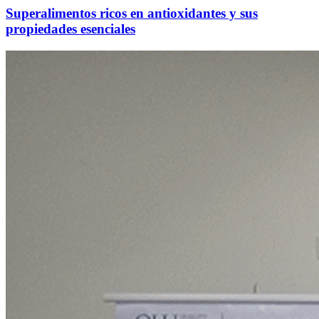
Superalimentos ricos en antioxidantes y sus
propiedades esenciales