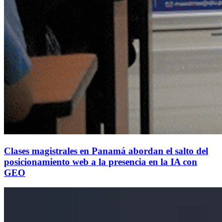
Clases magistrales en Panamá abordan el salto del
posicionamiento web a la presencia en la IA con
GEO