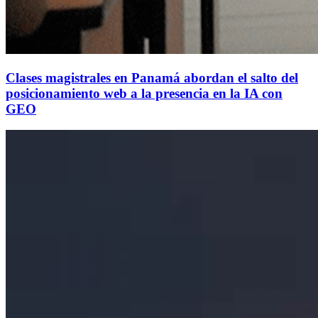
Clases magistrales en Panamá abordan el salto del
posicionamiento web a la presencia en la IA con
GEO