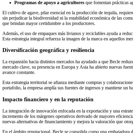
Programas de apoyo a agricultores
que fomentan prácticas agr
El cultivo de agave, pilar esencial en la producción de tequila, requie
sin perjudicar la biodiversidad ni la estabilidad económica de las com
que brindan mayor certidumbre a los productores.
Además, el uso de empaques más livianos y reciclables ayuda a reducir
Esta estrategia integral refuerza la imagen de la marca en aquellos me
Diversificación geográfica y resiliencia
La expansión hacia distintos mercados ha ayudado a que Becle reduzc
mercado clave, su presencia en Europa y Asia ha abierto nuevas fue
avance constante.
Esta estrategia territorial se afianza mediante compras y colaboracion
portafolio, la empresa amplía sus fuentes de ingresos y mantiene un ba
Impacto financiero y en la reputación
La integración de innovación enfocada en la exportación y una estrateg
incremento de los márgenes operativos derivado de mayores eficiencias 
nuevas alternativas de financiamiento y mejora la valoración que otorga
En el ámbito reputacional, Becle se consolida como una embajadora de