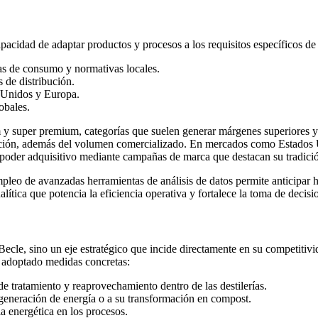
apacidad de adaptar productos y procesos a los requisitos específicos d
as de consumo y normativas locales.
 de distribución.
 Unidos y Europa.
obales.
y super premium, categorías que suelen generar márgenes superiores y 
rtación, además del volumen comercializado. En mercados como Estados 
poder adquisitivo mediante campañas de marca que destacan su tradición
mpleo de avanzadas herramientas de análisis de datos permite anticipar 
lítica que potencia la eficiencia operativa y fortalece la toma de decis
ecle, sino un eje estratégico que incide directamente en su competitiv
a adoptado medidas concretas:
e tratamiento y reaprovechamiento dentro de las destilerías.
 generación de energía o a su transformación en compost.
a energética en los procesos.