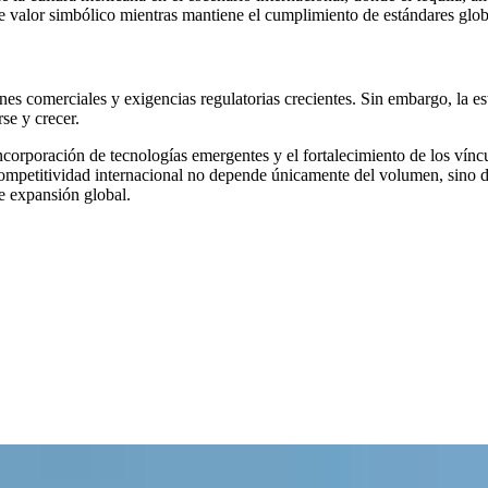
e valor simbólico mientras mantiene el cumplimiento de estándares glob
nes comerciales y exigencias regulatorias crecientes. Sin embargo, la e
se y crecer.
incorporación de tecnologías emergentes y el fortalecimiento de los ví
ompetitividad internacional no depende únicamente del volumen, sino de
de expansión global.