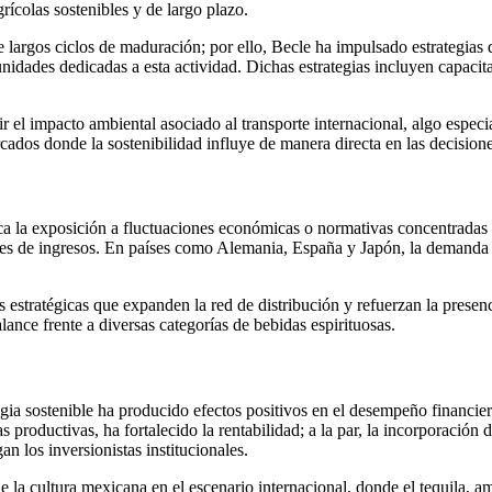
ícolas sostenibles y de largo plazo.
re largos ciclos de maduración; por ello, Becle ha impulsado estrategias
unidades dedicadas a esta actividad. Dichas estrategias incluyen capaci
 el impacto ambiental asociado al transporte internacional, algo espec
rcados donde la sostenibilidad influye de manera directa en las decisio
a la exposición a fluctuaciones económicas o normativas concentradas
ntes de ingresos. En países como Alemania, España y Japón, la demand
es estratégicas que expanden la red de distribución y refuerzan la prese
lance frente a diversas categorías de bebidas espirituosas.
ia sostenible ha producido efectos positivos en el desempeño financiero
productivas, ha fortalecido la rentabilidad; a la par, la incorporación
n los inversionistas institucionales.
 la cultura mexicana en el escenario internacional, donde el tequila, 