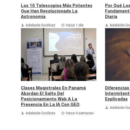
Los 10 Telescopios Más Potentes
Por Qué Lo
Que Han Revolucionado La
Fundamenta
Astronomía
Diaria
Adelaide Godínez
Hace 1 día
Adelaide G
Clases Magistrales En Panamá
Diferencias
Abordan El Salto Del
Intermiten
Posicionamiento Web A La
Explicadas
Presencia En La IA Con GEO
Adelaide G
Adelaide Godínez
Hace 4 semanas