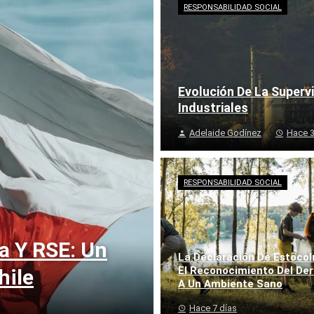
RESPONSABILIDAD SOCIAL
Evolución De La Superv
Industriales
Adelaide Godínez
Hace 3
RESPONSABILIDAD SOCIAL
a Y RSE: Un
La Declaración De Estoco
El Reconocimiento Del De
hile
A Un Ambiente Sano
Hace 7 días