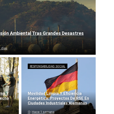
isión Ambiental Tras Grandes Desastres
 días
RESPONSABILIDAD SOCIAL
lmo Y
Movilidad Limpia Y Eficiencia
recho
Energética: Proyectos De RSE En
Ciudades Industriales Alemanas
Hace 1 semana