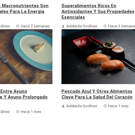
s Macronutrientes Son
Superalimentos Ricos En
les Para La Energía
Antioxidantes Y Sus Propiedades
Esenciales
odínez
Hace 2 semanas
Adelaide Godínez
Hace 3 seman
 Entre Ayuno
Pescado Azul Y Otros Alimentos
te Y Ayuno Prolongado
Clave Para La Salud Del Corazón
Adelaide Godínez
Hace 1 mes
odínez
Hace 1 mes