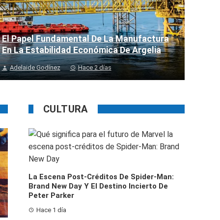
El Papel Fundamental De La Manufactura
En La Estabilidad Económica De Argelia
Adelaide Godínez
Hace 2 días
CULTURA
La Escena Post-Créditos De Spider-Man:
Brand New Day Y El Destino Incierto De
Peter Parker
Hace 1 día