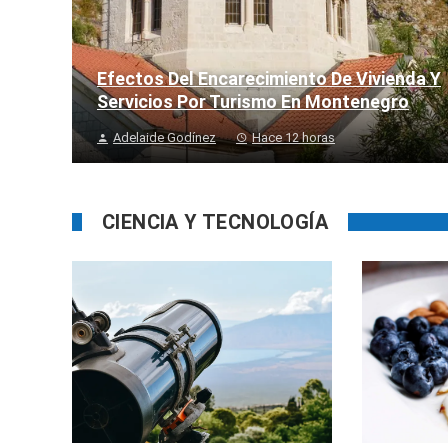
Efectos Del Encarecimiento De Vivienda Y
Servicios Por Turismo En Montenegro
Adelaide Godínez
Hace 12 horas
CIENCIA Y TECNOLOGÍA