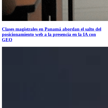
Clases magistrales en Panamá abordan el salto del
posicionamiento web a la presencia en la IA con
GEO