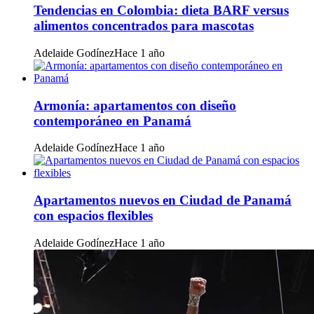
Tendencias en Colombia: dieta BARF versus
alimentos concentrados para mascotas
Adelaide Godínez
Hace 1 año
Armonía: apartamentos con diseño
contemporáneo en Panamá
Adelaide Godínez
Hace 1 año
Apartamentos nuevos en Ciudad de Panamá
con espacios flexibles
Adelaide Godínez
Hace 1 año