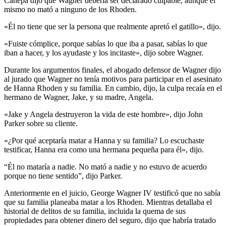
Canepa dijo que Wagner debería ser declarado culpable, aunque él
mismo no mató a ninguno de los Rhoden.
«Él no tiene que ser la persona que realmente apretó el gatillo», dijo.
«Fuiste cómplice, porque sabías lo que iba a pasar, sabías lo que
iban a hacer, y los ayudaste y los incitaste», dijo sobre Wagner.
Durante los argumentos finales, el abogado defensor de Wagner dijo
al jurado que Wagner no tenía motivos para participar en el asesinato
de Hanna Rhoden y su familia. En cambio, dijo, la culpa recaía en el
hermano de Wagner, Jake, y su madre, Angela.
«Jake y Angela destruyeron la vida de este hombre», dijo John
Parker sobre su cliente.
«¿Por qué aceptaría matar a Hanna y su familia? Lo escuchaste
testificar, Hanna era como una hermana pequeña para él», dijo.
“Él no mataría a nadie. No mató a nadie y no estuvo de acuerdo
porque no tiene sentido”, dijo Parker.
Anteriormente en el juicio, George Wagner IV testificó que no sabía
que su familia planeaba matar a los Rhoden. Mientras detallaba el
historial de delitos de su familia, incluida la quema de sus
propiedades para obtener dinero del seguro, dijo que habría tratado