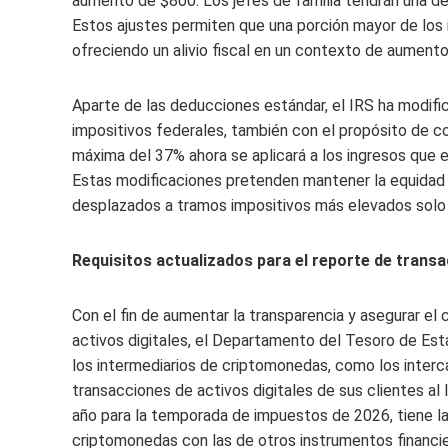
aumento de $800. Los jefes de familia tendrán una d
Estos ajustes permiten que una porción mayor de los
ofreciendo un alivio fiscal en un contexto de aumento
Aparte de las deducciones estándar, el IRS ha modific
impositivos federales, también con el propósito de con
máxima del 37% ahora se aplicará a los ingresos que 
Estas modificaciones pretenden mantener la equidad e
desplazados a tramos impositivos más elevados solo 
Requisitos actualizados para el reporte de tran
Con el fin de aumentar la transparencia y asegurar e
activos digitales, el Departamento del Tesoro de Est
los intermediarios de criptomonedas, como los inter
transacciones de activos digitales de sus clientes al
año para la temporada de impuestos de 2026, tiene la 
criptomonedas con las de otros instrumentos financier