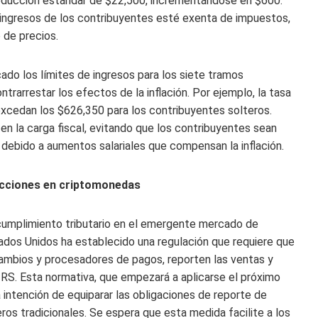
educción estándar de $22,500, incrementándose en $600.
 ingresos de los contribuyentes esté exenta de impuestos,
 de precios.
ado los límites de ingresos para los siete tramos
trarrestar los efectos de la inflación. Por ejemplo, la tasa
excedan los $626,350 para los contribuyentes solteros.
n la carga fiscal, evitando que los contribuyentes sean
debido a aumentos salariales que compensan la inflación.
sacciones en criptomonedas
l cumplimiento tributario en el emergente mercado de
ados Unidos ha establecido una regulación que requiere que
cambios y procesadores de pagos, reporten las ventas y
 IRS. Esta normativa, que empezará a aplicarse el próximo
intención de equiparar las obligaciones de reporte de
os tradicionales. Se espera que esta medida facilite a los