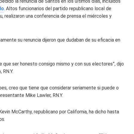
edido la renuncia de Santos en los últimos días, incluidos
do
. Altos funcionarios del partido republicano local de
, realizaron una conferencia de prensa el miércoles y
ctamente su renuncia dijeron que dudaban de su eficacia en
ne que ser honesto consigo mismo y con sus electores”, dijo
, RN.Y.
bes, creo que tiene que considerar seriamente si puede o
presentante Mike Lawler, RN.Y.
evin McCarthy, republicano por California, ha dicho hasta
os.