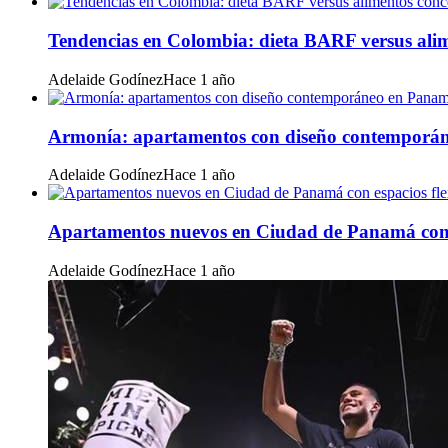
Tendencias en Colombia: dieta BARF versus ali
Adelaide Godínez
Hace 1 año
Armonía: apartamentos con diseño contemporá
Adelaide Godínez
Hace 1 año
Apartamentos nuevos en Ciudad de Panamá con e
Adelaide Godínez
Hace 1 año