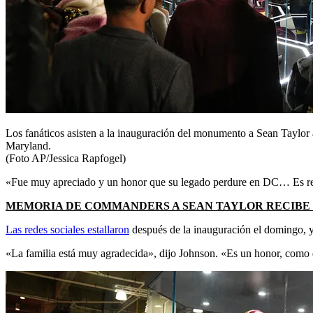
Los fanáticos asisten a la inauguración del monumento a Sean Taylor
Maryland.
(Foto AP/Jessica Rapfogel)
«Fue muy apreciado y un honor que su legado perdure en DC… Es real
MEMORIA DE COMMANDERS A SEAN TAYLOR RECIBE C
Las redes sociales estallaron
después de la inauguración el domingo, y
«La familia está muy agradecida», dijo Johnson. «Es un honor, como 