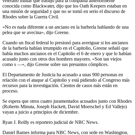
veterano militar que trabajó para la compañía anteriormente
conocida como Blackwater, dijo que los Oath Keepers estaban en
una misión de seguridad y que no se tomó en serio el discurso de
Rhodes sobre la Guerra Civil.
«No es nada diferente a un anciano en la barbería hablando de una
pelea que se avecina», dijo Greene.
Cuando un fiscal federal lo presionó para averiguar si los ancianos
de la barbería habían irrumpido en el Capitolio, Greene señaló que
había muchos ancianos en el Capitolio el 6 de enero y que lo habían
acusado junto con otros dos hombres mayores. «Son tan viejos
como s —«, dijo Greene sobre sus presuntos cómplices.
El Departamento de Justicia ha acusado a unas 900 personas en
relación con el ataque al Capitolio y está pidiendo al Congreso más
recursos para la investigación. Cientos de casos más están en
proceso.
Se espera que otros cuatro juramentados acusados ​​​​junto con Rhodes
(Roberto Minuta, Joseph Hackett, David Moerschel y Ed Vallejo)
vayan a juicio a principios de diciembre.
Ryan J. Reilly es reportero judicial de NBC News.
Daniel Barnes informa para NBC News, con sede en Washington.