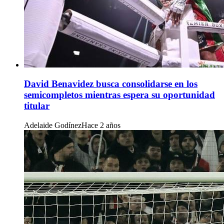
David Benavidez busca consolidarse en los
semicompletos mientras espera su oportunidad
titular
Adelaide Godínez
Hace 2 años