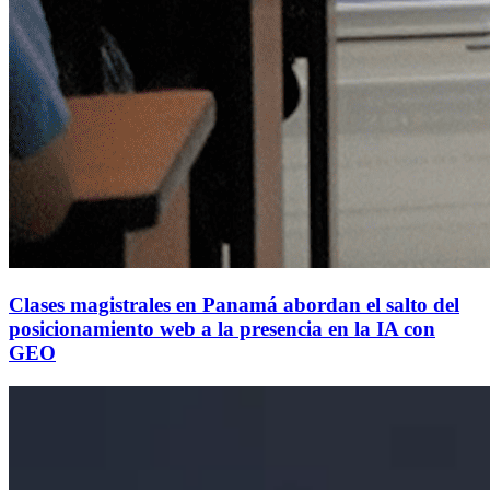
Clases magistrales en Panamá abordan el salto del
posicionamiento web a la presencia en la IA con
GEO