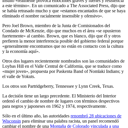
insulto «realmente provoca emociones graves y fuertes y resistencia
a este término». En un comunicado a The Associated Press, dijo que
se había retrasado mucho y que «estamos encantados de que se haya
eliminado el nombre racialmente insensible y ofensivo».
Pero Joel Brown, miembro de la Junta de Comisionados del
Condado de McKenzie, dijo que muchos en el área «se opusieron
fuertemente» al cambio. Brown, que es blanco, dijo que él y otros
prefieren la menor interferencia posible del gobierno federal porque
«generalmente encontramos que no están en contacto con la cultura
y la economía aquí».
Otros dos lugares recientemente nombrados son las comunidades de
Loybas Hill en el Valle Central de California, que se traduce como
«mujer joven», propuesta por Paskenta Band of Nomlaki Indians; y
el valle de Yokuts.
Los otros son Partridgeberry, Tennessee y Lynn Creek, Texas.
La decisión tiene un largo precedente. El Ministerio del Interior
ordenó el cambio de nombre de lugares con términos despectivos
para negros y japoneses en 1962 y 1974, respectivamente.
Sólo en el último año, las autoridades
renombró 28 ubicaciones de
Wisconsin
para eliminar una palabra racista, un panel recomendó
cambiar el nombre de una
Montaña de Colorado vinculada a una