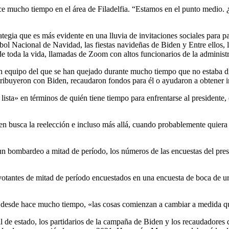
e mucho tiempo en el área de Filadelfia. “Estamos en el punto medio. 
tegia que es más evidente en una lluvia de invitaciones sociales para pa
ol Nacional de Navidad, las fiestas navideñas de Biden y Entre ellos,
 de toda la vida, llamadas de Zoom con altos funcionarios de la adminis
n equipo del que se han quejado durante mucho tiempo que no estaba di
ribuyeron con Biden, recaudaron fondos para él o ayudaron a obtener in
lista» en términos de quién tiene tiempo para enfrentarse al presidente
den busca la reelección e incluso más allá, cuando probablemente quiera
de un bombardeo a mitad de período, los números de las encuestas del pr
s votantes de mitad de período encuestados en una encuesta de boca de 
a desde hace mucho tiempo, «las cosas comienzan a cambiar a medida q
l de estado, los partidarios de la campaña de Biden y los recaudadores 