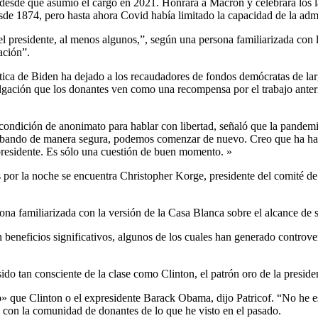
n desde que asumió el cargo en 2021. Honrará a Macron y celebrará los 
sde 1874, pero hasta ahora Covid había limitado la capacidad de la admin
 del presidente, al menos algunos,”, según una persona familiarizada con 
ación”.
tica de Biden ha dejado a los recaudadores de fondos demócratas de lar
lgación que los donantes ven como una recompensa por el trabajo anter
ondición de anonimato para hablar con libertad, señaló que la pandemia 
 probando de manera segura, podemos comenzar de nuevo. Creo que ha h
presidente. Es sólo una cuestión de buen momento. »
s por la noche se encuentra Christopher Korge, presidente del comité d
rsona familiarizada con la versión de la Casa Blanca sobre el alcance de 
beneficios significativos, algunos de los cuales han generado controve
o tan consciente de la clase como Clinton, el patrón oro de la presid
 que Clinton o el expresidente Barack Obama, dijo Patricof. “No he es
 con la comunidad de donantes de lo que he visto en el pasado.