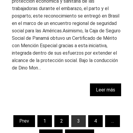
protección económica y sanitaria de las
trabajadoras durante el embarazo, el parto y el
posparto; este reconocimiento se entregó en Brasil
en el marco de un encuentro regional de seguridad
social para las Américas.Asimismo, la Caja de Seguro
Social de Panamá obtuvo un Certificado de Mérito
con Mención Especial gracias a esta iniciativa,
integrada dentro de sus esfuerzos por extender el
alcance de la protección social. Bajo la conducción
de Dino Mon…
Leer más
Paginación
Prev
1
2
3
4
…