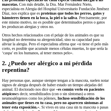
mascotas
.
Con más detalle, la Dra. Mar Fernández Nieto,
especialista en Alergia del Hospital Universitario Fundación Jiménez
Díaz, nos explica que es
proteínas que todos los perros, gatos y
hámsteres tienen en la boca, la piel o la saliva
. Precisamente, por
este mismo motivo, no es posible que determinados perros o gatos
les produzcan alergias y otros no.
Otros hechos relacionados con el pelaje de los animales es que su
longitud no determina su alergenicidad, sino su capacidad para
aliviar la alergia. Pero el especialista afirma que «si tiene el pelo más
corto, es posible que acumule menos células muertas, lo que sería la
‘caspa’ en los humanos, al tener menos pelo».
2. ¿Puedo ser alérgico a mi pérdida
repentina?
Hay personas que, aunque siempre tengan a la mascota, suelen notar
signos de alergia después de haber estado un tiempo alejadas del
animal. El doctorado nos dice que «
es común verlo en pacientes
atópicos
es decir, sensibilizados (con o sin síntomas) a otros
neumoalérgenos como los pólenes,
Incluso sensibilización de los
animales que tienes en tu casa, pero no aparecen síntomas al
tener esta exposición.
«. Si vives en una casa sin tu mascota o pasas