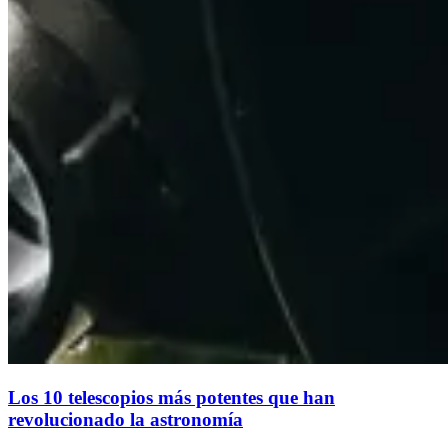
Los 10 telescopios más potentes que han
revolucionado la astronomía