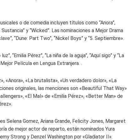
musicales o de comedia incluyen títulos como “Anora”,
“La Sustancia” y “Wicked”. Las nominaciones a Mejor Drama
lave”, “Dune: Part Two”, “Nickel Boys” y “5. Septiembre».
, “Emilia Pérez”, “La niña de la aguja”, “Aquí sigo” y “La
Mejor Película en Lengua Extranjera. .
», «Anora», «La brutalista», «Un verdadero dolor», «La
ciones originales, las menciones son «Beautiful That Way»
llengers», «El Mal» de «Emilia Pérez», «Better Man» de
érez».
a es Selena Gomez, Ariana Grande, Felicity Jones, Margaret
goría de mejor actor de reparto, están nominados Yura
remy Strong y Denzel Washington por «Gladiator II».