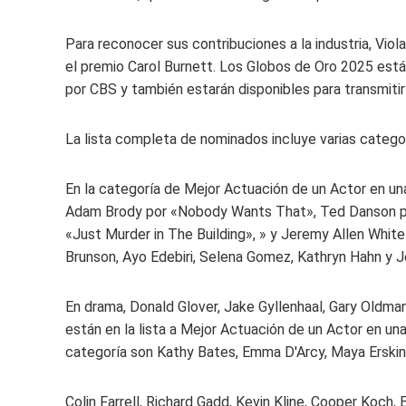
Para reconocer sus contribuciones a la industria, Viol
el premio Carol Burnett. Los Globos de Oro 2025 está
por CBS y también estarán disponibles para transmiti
La lista completa de nominados incluye varias categ
En la categoría de Mejor Actuación de un Actor en un
Adam Brody por «Nobody Wants That», Ted Danson por
«Just Murder in The Building», » y Jeremy Allen White 
Brunson, Ayo Edebiri, Selena Gomez, Kathryn Hahn y 
En drama, Donald Glover, Jake Gyllenhaal, Gary Oldma
están en la lista a Mejor Actuación de un Actor en u
categoría son Kathy Bates, Emma D'Arcy, Maya Erskine,
Colin Farrell, Richard Gadd, Kevin Kline, Cooper Ko