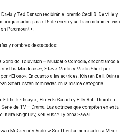
a Davis y Ted Danson recibirán el premio Cecil B. DeMille y
n programados para el 5 de enero y se transmitirán en vivo
r en Paramount+.
orías y nombres destacados:
a Serie de Televisión – Musical o Comedia, encontramos a
 «The Man Inside», Steve Martin y Martin Short por
por «El oso». En cuanto a las actrices, Kristen Bell, Quinta
Jean Smart están nominadas en la misma categoría.
n, Eddie Redmayne, Hiroyuki Sanada y Billy Bob Thornton
na Serie de TV – Drama. Las actrices que compiten en esta
 Keira Knightley, Keri Russell y Anna Sawai.
ch, Ewan McGregor y Andrew Scott están nominados a Mejor