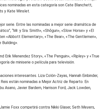
trices nominadas en esta categoría son Cate Blanchett,
ts y Kate Winslet.
or serie. Entre las nominadas a mejor serie dramática de
mático”, “Mr. y Sra. Smith», «Shōgun», «Slow Horse» y «El
iten «Abbott Elementary», «The Bear», «The Gentlemen»,
 Building».
and Erik Menendez Story», «The Penguin», «Ripley» y «True
oría de miniserie o película para televisión.
aciones interesantes. Liza Colón-Zayas, Hannah Einbinder,
i Reis están nominadas a Mejor Actriz de Reparto. En
nobu Asano, Javier Bardem, Harrison Ford, Jack Lowden,
 Jamie Foxx competirá contra Nikki Glaser, Seth Meyers,