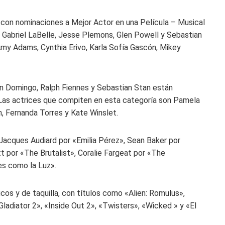
 con nominaciones a Mejor Actor en una Película – Musical
 Gabriel LaBelle, Jesse Plemons, Glen Powell y Sebastian
my Adams, Cynthia Erivo, Karla Sofía Gascón, Mikey
an Domingo, Ralph Fiennes y Sebastian Stan están
Las actrices que compiten en esta categoría son Pamela
n, Fernanda Torres y Kate Winslet.
 Jacques Audiard por «Emilia Pérez», Sean Baker por
 por «The Brutalist», Coralie Fargeat por «The
es como la Luz».
os y de taquilla, con títulos como «Alien: Romulus»,
ladiator 2», «Inside Out 2», «Twisters», «Wicked » y «El