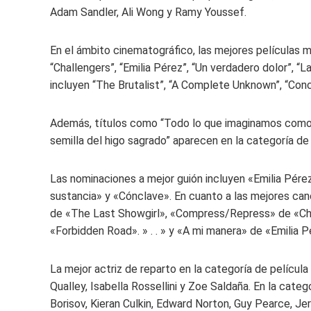
Adam Sandler, Ali Wong y Ramy Youssef.
En el ámbito cinematográfico, las mejores películas 
“Challengers”, “Emilia Pérez”, “Un verdadero dolor”, 
incluyen “The Brutalist”, “A Complete Unknown”, “Conc
Además, títulos como “Todo lo que imaginamos como luz”
semilla del higo sagrado” aparecen en la categoría de 
Las nominaciones a mejor guión incluyen «Emilia Pérez
sustancia» y «Cónclave». En cuanto a las mejores can
de «The Last Showgirl», «Compress/Repress» de «Cha
«Forbidden Road». » . . » y «A mi manera» de «Emilia P
La mejor actriz de reparto en la categoría de películ
Qualley, Isabella Rossellini y Zoe Saldaña. En la cate
Borisov, Kieran Culkin, Edward Norton, Guy Pearce, Je